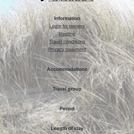
Information
Login for owners
Renting
Travel conditions
Privacy statement
Accommodations
Travel group
Period
Length of stay