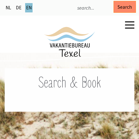
Search
NL
DE
EN
Search & Book