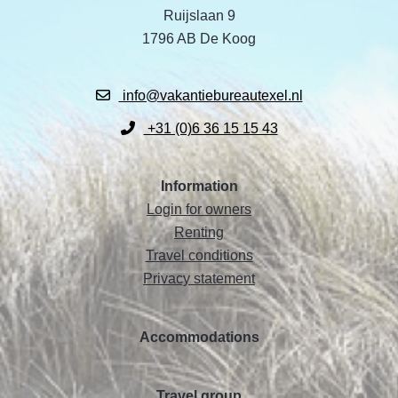
Ruijslaan 9
1796 AB De Koog
info@vakantiebureautexel.nl
+31 (0)6 36 15 15 43
Information
Login for owners
Renting
Travel conditions
Privacy statement
Accommodations
Travel group