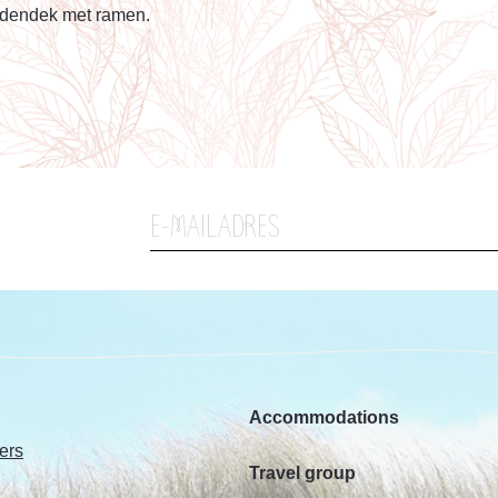
nedendek met ramen.
Accommodations
ers
Travel group