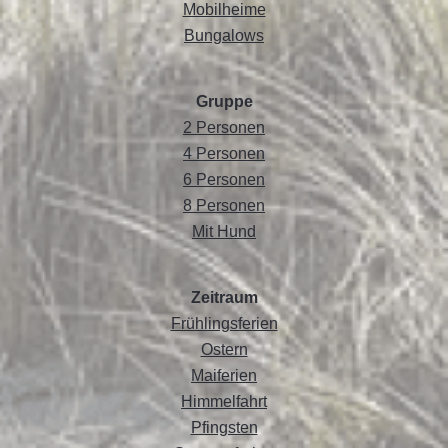
Mobilheime
Bungalows
Gruppe
2 Personen
4 Personen
6 Personen
8 Personen
Mit Hund
Zeitraum
Frühlingsferien
Ostern
Maiferien
Himmelfahrt
Pfingsten