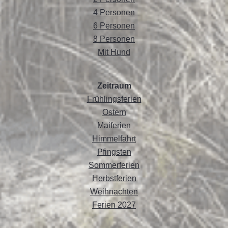
4 Personen
6 Personen
8 Personen
Mit Hund
Zeitraum
Frühlingsferien
Ostern
Maiferien
Himmelfahrt
Pfingsten
Sommerferien
Herbstferien
Weihnachten
Ferien 2027