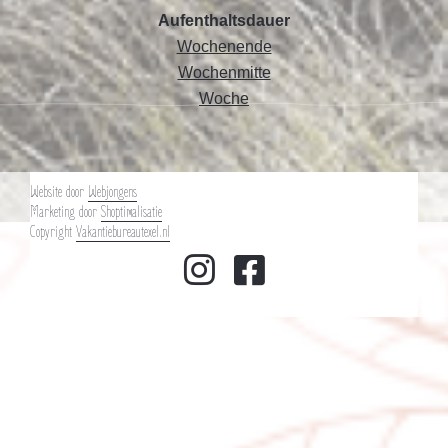
Aufenthaltsdauer
Wochenende
Wochenmitte
Woche
Website door
Webjongens
Marketing door
Shoptimalisatie
Copyright
Vakantiebureautexel.nl