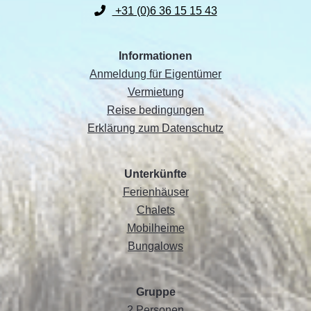
+31 (0)6 36 15 15 43
Informationen
Anmeldung für Eigentümer
Vermietung
Reise bedingungen
Erklärung zum Datenschutz
Unterkünfte
Ferienhäuser
Chalets
Mobilheime
Bungalows
Gruppe
2 Personen