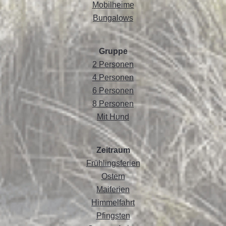
Mobilheime
Bungalows
Gruppe
2 Personen
4 Personen
6 Personen
8 Personen
Mit Hund
Zeitraum
Frühlingsferien
Ostern
Maiferien
Himmelfahrt
Pfingsten