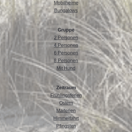
Mobilheime
Bungalows
Gruppe
2 Personen
4 Personen
6 Personen
8 Personen
Mit Hund
Zeitraum
Frühlingsferien
Ostern
Maiferien
Himmelfahrt
Pfingsten