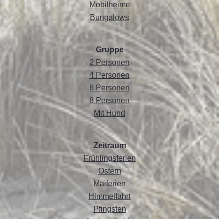
Mobilheime
Bungalows
Gruppe
2 Personen
4 Personen
6 Personen
8 Personen
Mit Hund
Zeitraum
Frühlingsferien
Ostern
Maiferien
Himmelfahrt
Pfingsten