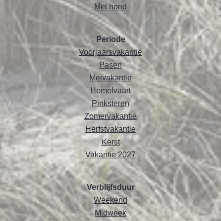
Met hond
Periode
Voorjaarsvakantie
Pasen
Meivakantie
Hemelvaart
Pinksteren
Zomervakantie
Herfstvakantie
Kerst
Vakantie 2027
Verblijfsduur
Weekend
Midweek