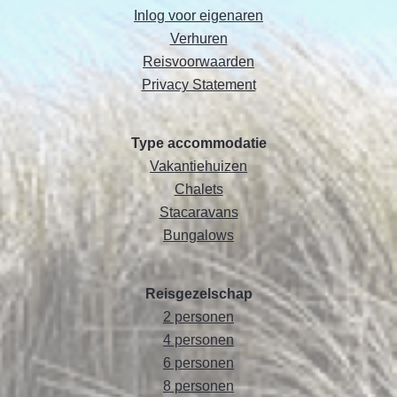
Inlog voor eigenaren
Verhuren
Reisvoorwaarden
Privacy Statement
Type accommodatie
Vakantiehuizen
Chalets
Stacaravans
Bungalows
Reisgezelschap
2 personen
4 personen
6 personen
8 personen